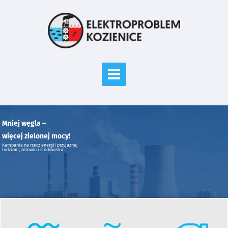
Mniej węgla –
więcej zielonej mocy!
Kampania na rzecz energii przyjaznej
ludziom, zdrowiu i środowisku