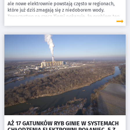
ale nowe elektrownie powstają często w regionach,
które już dziś zmagają się z niedoborem wody.
Towarzystwo na rzecz Ziemi pokazuje, że problem ten
może pogłębiać presję na rzeki i zwiększać ryzyko
konfliktów o zasoby wodne.
AŻ 17 GATUNKÓW RYB GINIE W SYSTEMACH
CHŁODZENIA ELEKTROWNI POŁANIEC, 5 Z