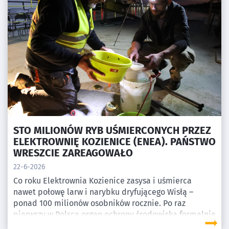
STO MILIONÓW RYB UŚMIERCONYCH PRZEZ
ELEKTROWNIĘ KOZIENICE (ENEA). PAŃSTWO
WRESZCIE ZAREAGOWAŁO
22-6-2026
Co roku Elektrownia Kozienice zasysa i uśmierca
nawet połowę larw i narybku dryfującego Wisłą –
ponad 100 milionów osobników rocznie. Po raz
pierwszy w Polsce organ ochrony środowiska formalnie
zażądał od spółki energetycznej naprawy tych szkód.