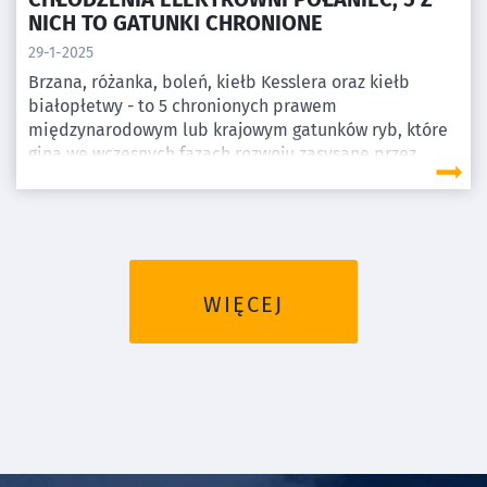
NICH TO GATUNKI CHRONIONE
29-1-2025
Brzana, różanka, boleń, kiełb Kesslera oraz kiełb
białopłetwy - to 5 chronionych prawem
międzynarodowym lub krajowym gatunków ryb, które
giną we wczesnych fazach rozwoju zasysane przez
otwarty system chłodzenia elektrowni Połaniec.
Najnowsze badanie polskich naukowców
opublikowane w styczniowym wydaniu czasopisma
„Biologia” pokazuje, że ta nadwiślańska elektrownia
uśmierciła w 2023 r. między 10 a 17 milionów młodych
osobników ryb.
WIĘCEJ