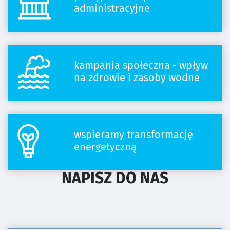
administracyjne
kampania społeczna - wpływ
na zdrowie i zasoby wodne
wspieramy transformację
energetyczną
NAPISZ DO NAS