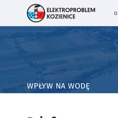
O
WPŁYW NA WODĘ