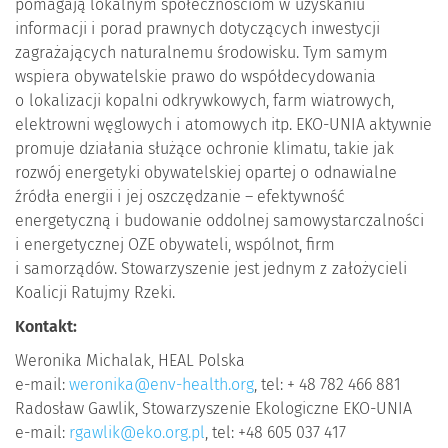
pomagają lokalnym społecznościom w uzyskaniu
informacji i porad prawnych dotyczących inwestycji
zagrażających naturalnemu środowisku. Tym samym
wspiera obywatelskie prawo do współdecydowania
o lokalizacji kopalni odkrywkowych, farm wiatrowych,
elektrowni węglowych i atomowych itp. EKO-UNIA aktywnie
promuje działania służące ochronie klimatu, takie jak
rozwój energetyki obywatelskiej opartej o odnawialne
źródła energii i jej oszczędzanie – efektywność
energetyczną i budowanie oddolnej samowystarczalności
i energetycznej OZE obywateli, wspólnot, firm
i samorządów. Stowarzyszenie jest jednym z założycieli
Koalicji Ratujmy Rzeki.
Kontakt:
Weronika Michalak, HEAL Polska
e-mail:
weronika@env-health.org
, tel: + 48 782 466 881
Radosław Gawlik, Stowarzyszenie Ekologiczne EKO-UNIA
e-mail:
rgawlik@eko.org.pl
, tel: +48 605 037 417