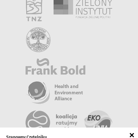
×
Szanowny Czytelniku