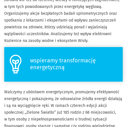
zdrowiu ale też do rzetelnej wiedzy o istniejących zagrożeniach,
w tym tych powodowanych przez energetykę węglową.
Organizujemy akcje bezpłatnych badań spirometrycznych oraz
spotkania z lekarzami i ekspertami od wpływu zanieczyszczeń
powietrza na zdrowie, którzy udzielają porad i wyjaśniają
wątpliwości uczestników. Analizujemy też wpływ elektrowni
Kozienice na zasoby wodne i ekosystem Wisły.
wspieramy transformację
energetyczną
Walczymy z ubóstwem energetycznym, promujemy efektywność
energetyczną i pokazujemy, że odnawialne źródła energii działają
i są na wyciągnięcie ręki. W ramach czterech edycji akcji
społecznej „Zielone Światło” już 185 rodzin z 68 miejscowości,
w tym osoby z niepełnosprawnościami o trudnej sytuacji
finansowej, osoby starsze i samotne czy rodziny wielodzietne,