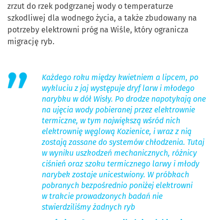
zrzut do rzek podgrzanej wody o temperaturze
szkodliwej dla wodnego życia, a także zbudowany na
potrzeby elektrowni próg na Wiśle, który ogranicza
migrację ryb.
Każdego roku między kwietniem a lipcem, po
wykluciu z jaj występuje dryf larw i młodego
narybku w dół Wisły. Po drodze napotykają one
na ujęcia wody pobieranej przez elektrownie
termiczne, w tym największą wśród nich
elektrownię węglową Kozienice, i wraz z nią
zostają zassane do systemów chłodzenia. Tutaj
w wyniku uszkodzeń mechanicznych, różnicy
ciśnień oraz szoku termicznego larwy i młody
narybek zostaje unicestwiony. W próbkach
pobranych bezpośrednio poniżej elektrowni
w trakcie prowadzonych badań nie
stwierdziliśmy żadnych ryb