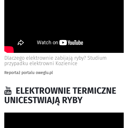
Dlaczego elektrownie zabijają ryby? Studium
przypadku elektrowni Kozienice
Reportaż portalu oweglu.pl
ELEKTROWNIE TERMICZNE
UNICESTWIAJĄ RYBY