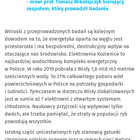
- mówi prof. Tomasz Mikołajczyk kierujący
zespołem, który prowadził badania.
Wnioski z przeprowadzonych badań są kolejnym
dowodem na to, że energetyka oparta na węglu jest
przestarzała i ma bezpośredni, destrukcyjny wpływ na
otaczające nas środowisko. Elektrownia Kozienice to
najbardziej wodochłonny kompleks energetyczny
w Polsce. W roku 2019 pobrała z Wisły 1,6 mld m3 metrów
sześciennych wody. To 21% całkowitego poboru wód
powierzchniowych w Polsce na potrzeby gospodarki
i ludności. Tymczasem w dorzeczu Wisły zlokalizowanych
jest w sumie aż 7 elektrowni z otwartym systemem
chłodzenia. Naukowcy przyjrzeli się wpływowi tylko
dwóch, ale trzeba pamiętać, że straty w populacji ryb
powodują wszystkie.
Istotną część unicestwionych ryb stanowią gatunki
chronione polskim prawem oraz w ramach sieci Natura