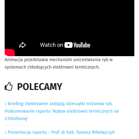
Animacja przedstawia mechanizm unicestwiania ryb w
systemach chłodzących elektrowni termicznych.
POLECAMY
:: Briefing: Elektrownie zabijają dziesiątki milionów ryb.
Podsumowanie raportu 'Wpływ elektrowni termicznych na
ichtiofaunę'
:: Prezentacja raportu - Prof. dr hab. Tomasz Mikołajczyk