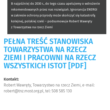
B najpóźniej do 2030 r., do tego czasu apelujemy o wdrożenie
rekomendowanych przez nas rozwiązań. Ignorancja ENERGI
w zakresie ochrony przyrody może skończyć się katastrofą
kolejnej, polskiej rzeki – podsumowuje Robert Wawręty
z Towarzystwa na rzecz Ziemi
PEŁNA TREŚĆ STANOWISKA
TOWARZYSTWA NA RZECZ
ZIEMI I PRACOWNI NA RZECZ
WSZYSTKICH ISTOT [PDF]
Kontakt:
Robert Wawręty, Towarzystwo na rzecz Ziemi, e-mail:
robert@tnz.most.org.pl, tel: 508 585 130