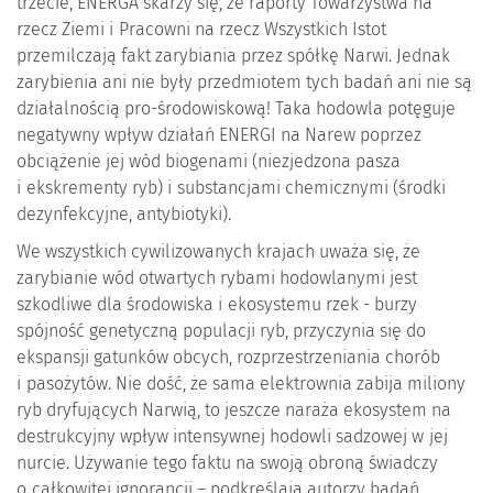
trzecie, ENERGA skarży się, że raporty Towarzystwa na
rzecz Ziemi i Pracowni na rzecz Wszystkich Istot
przemilczają fakt zarybiania przez spółkę Narwi. Jednak
zarybienia ani nie były przedmiotem tych badań ani nie są
działalnością pro-środowiskową! Taka hodowla potęguje
negatywny wpływ działań ENERGI na Narew poprzez
obciążenie jej wód biogenami (niezjedzona pasza
i ekskrementy ryb) i substancjami chemicznymi (środki
dezynfekcyjne, antybiotyki).
We wszystkich cywilizowanych krajach uważa się, że
zarybianie wód otwartych rybami hodowlanymi jest
szkodliwe dla środowiska i ekosystemu rzek - burzy
spójność genetyczną populacji ryb, przyczynia się do
ekspansji gatunków obcych, rozprzestrzeniania chorób
i pasożytów. Nie dość, że sama elektrownia zabija miliony
ryb dryfujących Narwią, to jeszcze naraża ekosystem na
destrukcyjny wpływ intensywnej hodowli sadzowej w jej
nurcie. Używanie tego faktu na swoją obroną świadczy
o całkowitej ignorancji – podkreślają autorzy badań.