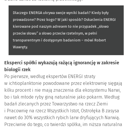
Dlaczego ENERGA ukrywa swoje wyniki badań? Kiedy były
prowadzone? Przez kogo? W jaki sposób? Oskarżenia ENERGI
kierowane pod naszym adresem to nie przypadek „słowo
przeciw słowu” a słowo przeciw rzetelnym, w pełni
transparentnym i dostępnym badaniom – mówi Robert
Wawręty.
Eksperci spółki wykazują rażącą ignorancję w zakresie
biologii rzek
Po pierwsze, według ekspertów ENERGI straty
w ichtioplanktonie powodowane przez elektrownię sięgają
kilku procent i nie mają znaczenia dla ekosystemu Narwi,
bo i tak młode ryby giną naturalnie jako pokarm. Według
badań zlecanych przez Towarzystwo na rzecz Ziemi
i Pracownię na rzecz Wszystkich Istot, Ostrołęka B zasysa
nawet do 30% wszystkich rybich larw dryfujących Narwią.
Przeciwnie do tego, co twierdzi spółka, im niższa naturalna