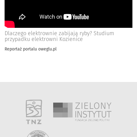
Dlaczego elektrownie zabijają ryby? Studium
przypadku elektrowni Kozienice
Reportaż portalu oweglu.pl