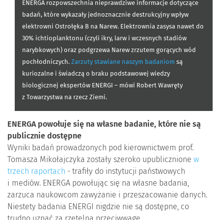
ENERGA rozpowszechnia nieprawdziwe informacje dotyczące
badań, które wykazały jednoznacznie destrukcyjny wpływ
elektrowni Ostrołęka B na Narew. Elektrownia zasysa nawet do
30% ichtioplanktonu (czyli ikry, larw i wczesnych stadiów
narybkowych) oraz podgrzewa Narew zrzutem gorących wód
pochłodniczych.
Zarzuty stawiane naszym badaniom
są
kuriozalne i świadczą o braku podstawowej wiedzy
biologicznej ekspertów ENERGI – mówi Robert Wawręty
z Towarzystwa na rzecz Ziemi.
ENERGA powołuje się na własne badanie, które nie są
publicznie dostępne
Wyniki badań prowadzonych pod kierownictwem prof.
Tomasza Mikołajczyka zostały szeroko upublicznione
w
trzech raportach
- trafiły do instytucji państwowych
i mediów. ENERGA powołując się na własne badania,
zarzuca naukowcom zawyżanie i przeszacowanie danych.
Niestety badania ENERGI nigdzie nie są dostępne, co
trudno uznać za rzetelną przeciwwagę.