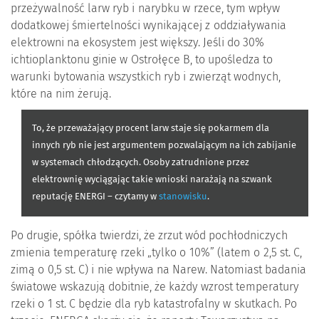
przeżywalność larw ryb i narybku w rzece, tym wpływ
dodatkowej śmiertelności wynikającej z oddziaływania
elektrowni na ekosystem jest większy. Jeśli do 30%
ichtioplanktonu ginie w Ostrołęce B, to upośledza to
warunki bytowania wszystkich ryb i zwierząt wodnych,
które na nim żerują.
To, że przeważający procent larw staje się pokarmem dla
innych ryb nie jest argumentem pozwalającym na ich zabijanie
w systemach chłodzących. Osoby zatrudnione przez
elektrownię wyciągając takie wnioski narażają na szwank
reputację ENERGI – czytamy w
stanowisku
.
Po drugie, spółka twierdzi, że zrzut wód pochłodniczych
zmienia temperaturę rzeki „tylko o 10%” (latem o 2,5 st. C,
zimą o 0,5 st. C) i nie wpływa na Narew. Natomiast badania
światowe wskazują dobitnie, że każdy wzrost temperatury
rzeki o 1 st. C będzie dla ryb katastrofalny w skutkach. Po