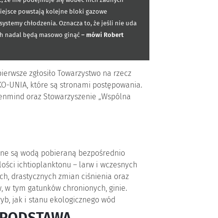
, że nie podejmuje się wobec nich żadnych
miejsce powstają kolejne bloki gazowe
ystemy chłodzenia. Oznacza to, że jeśli nie uda
ach nadal będą masowo ginąć
– mówi Robert
pierwsze zgłosiło Towarzystwo na rzecz
KO-UNIA, które są stronami postępowania.
enmind oraz Stowarzyszenie „Wspólna
zone są wodą pobieraną bezpośrednio
lości ichtioplanktonu – larw i wczesnych
h, drastycznych zmian ciśnienia oraz
 w tym gatunków chronionych, ginie.
yb, jak i stanu ekologicznego wód