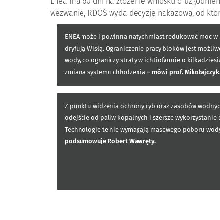
Enea ma 60 dni na złożenie wniosku o uzgodnieni
wezwanie, RDOŚ wyda decyzję nakazową, od któr
ENEA może i powinna natychmiast redukować moc w noc
dryfują Wisłą. Ograniczenie pracy bloków jest możliw
wody, co ograniczy straty w ichtiofaunie o kilkadzie
zmiana systemu chłodzenia
– mówi prof. Mikołajczyk
Z punktu widzenia ochrony ryb oraz zasobów wodnych
odejście od paliw kopalnych i szersze wykorzystanie 
Technologie te nie wymagają masowego poboru wody z
podsumowuje Robert Wawręty.