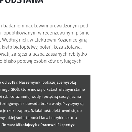
 PODSTAWA
etnim badaniom naukowym prowadzonym pod
yka, opublikowanym w recenzowanym piśmie
. Według nich, w Elektrowni Kozienice giną
 kiełb białopłetwy, boleń, koza złotawa,
wali, że łączna liczba zassanych ryb tylko
ło blisko połowę osobników dryfujących
 od 2018 r. Nasze wyniki pokazujące wysoką
oringu GIOŚ, które mówią o katastrofalnym stanie
j ryb, coraz mniej wody i potężną suszę. Już na
toringowych z powodu braku wody. Przyczyny są
cje rzek i zapory. Działalność elektrowni się do
ysokiej śmiertelności larw i narybku, którą
b. Tomasz Mikołajczyk z Pracowni Ekspertyz