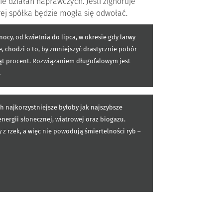
e działań naprawczych. Jeśli zignoruje
ej spółka będzie mogła się odwołać.
y, od kwietnia do lipca, w okresie gdy larwy
e, chodzi o to, by zmniejszyć drastycznie pobór
siąt procent. Rozwiązaniem długofalowym jest
.
 najkorzystniejsze byłoby jak najszybsze
energii słonecznej, wiatrowej oraz biogazu.
 rzek, a więc nie powodują śmiertelności ryb
–