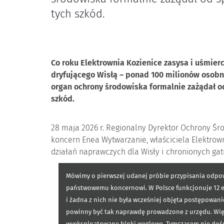
tych szkód.
Co roku Elektrownia Kozienice zasysa i uśmier
dryfującego Wisłą – ponad 100 milionów osobni
organ ochrony środowiska formalnie zażądał o
szkód.
28 maja 2026 r. Regionalny Dyrektor Ochrony Ś
koncern Enea Wytwarzanie, właściciela Elektrown
działań naprawczych dla Wisły i chronionych gat
Mówimy o pierwszej udanej próbie przypisania odpo
państwowemu koncernowi. W Polsce funkcjonuje 12 e
i żadna z nich nie była wcześniej objęta postępowan
powinny być tak naprawdę prowadzone z urzędu. Więks