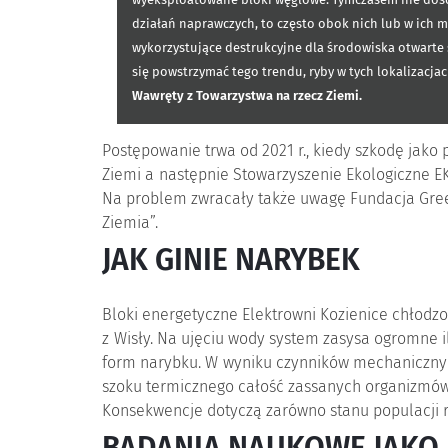
wyeksploatowane bloki węglowe. Tymczasem nie dość
działań naprawczych, to często obok nich lub w ich 
wykorzystujące destrukcyjne dla środowiska otwarte s
się powstrzymać tego trendu, ryby w tych lokalizacj
Wawręty z Towarzystwa na rzecz Ziemi.
Postępowanie trwa od 2021 r., kiedy szkodę jako 
Ziemi a następnie Stowarzyszenie Ekologiczne E
Na problem zwracały także uwagę Fundacja Gre
Ziemia”.
JAK GINIE NARYBEK
Bloki energetyczne Elektrowni Kozienice chłod
z Wisły. Na ujęciu wody system zasysa ogromne i
form narybku. W wyniku czynników mechanicznyc
szoku termicznego całość zassanych organizmów,
Konsekwencje dotyczą zarówno stanu populacji r