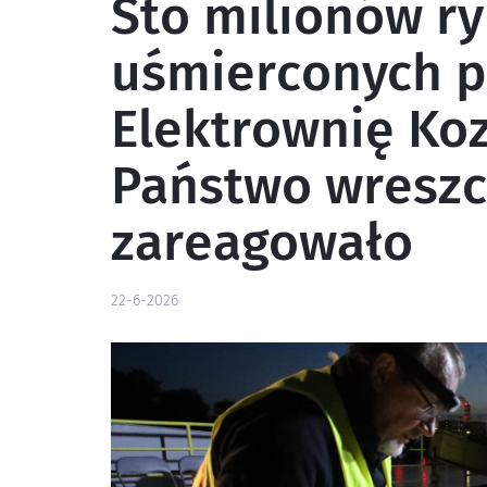
Sto milionów r
uśmierconych p
Elektrownię Koz
Państwo wreszc
zareagowało
22-6-2026