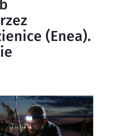
yb
rzez
ienice (Enea).
ie