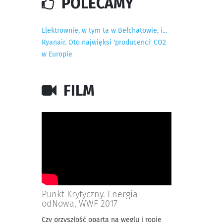
POLECAMY
Elektrownie, w tym ta w Bełchatowie, i...
Ryanair. Oto najwięksi 'producenci' CO2
w Europie
FILM
Punkt Krytyczny. Energia
odNowa, WWF 2017
Czy przyszłość oparta na węglu i ropie