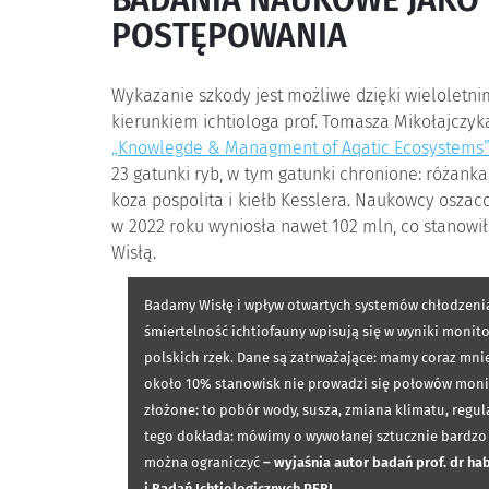
BADANIA NAUKOWE JAKO
POSTĘPOWANIA
Wykazanie szkody jest możliwe dzięki wielol
kierunkiem ichtiologa prof. Tomasza Mikołajcz
„Knowlegde & Managment of Aqatic Ecosystems”
23 gatunki ryb, w tym gatunki chronione: różanka,
koza pospolita i kiełb Kesslera. Naukowcy oszaco
w 2022 roku wyniosła nawet 102 mln, co stanowi
Wisłą.
Badamy Wisłę i wpływ otwartych systemów chłodzenia
śmiertelność ichtiofauny wpisują się w wyniki monit
polskich rzek. Dane są zatrważające: mamy coraz mnie
około 10% stanowisk nie prowadzi się połowów moni
złożone: to pobór wody, susza, zmiana klimatu, regula
tego dokłada: mówimy o wywołanej sztucznie bardzo w
można ograniczyć
– wyjaśnia autor badań prof. dr ha