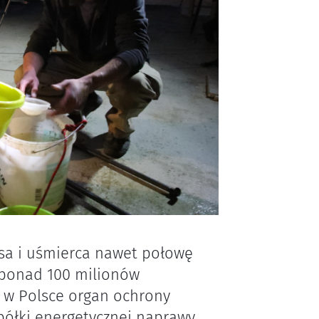
ysa i uśmierca nawet połowę
– ponad 100 milionów
y w Polsce organ ochrony
półki energetycznej naprawy