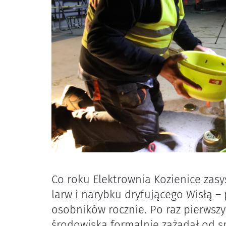
Co roku Elektrownia Kozienice zas
larw i narybku dryfującego Wisłą 
osobników rocznie. Po raz pierwsz
środowiska formalnie zażądał od s