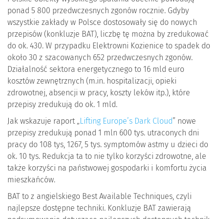
ponad 5 800 przedwczesnych zgonów rocznie. Gdyby
wszystkie zakłady w Polsce dostosowały się do nowych
przepisów (konkluzje BAT), liczbę tę można by zredukować
do ok. 430. W przypadku Elektrowni Kozienice to spadek do
około 30 z szacowanych 652 przedwczesnych zgonów.
Działalność sektora energetycznego to 16 mld euro
kosztów zewnętrznych (m.in. hospitalizacji, opieki
zdrowotnej, absencji w pracy, koszty leków itp.), które
przepisy zredukują do ok. 1 mld.
Jak wskazuje raport „
Lifting Europe’s Dark Cloud
” nowe
przepisy zredukują ponad 1 mln 600 tys. utraconych dni
pracy do 108 tys, 1267, 5 tys. symptomów astmy u dzieci do
ok. 10 tys. Redukcja ta to nie tylko korzyści zdrowotne, ale
także korzyści na państwowej gospodarki i komfortu życia
mieszkańców.
BAT to z angielskiego Best Available Techniques, czyli
najlepsze dostępne techniki. Konkluzje BAT zawierają