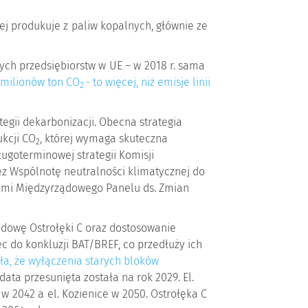
ej produkuje z paliw kopalnych, głównie ze
nych przedsiębiorstw w UE – w 2018 r. sama
 milionów ton CO
- to więcej, niż emisje linii
2
tegii dekarbonizacji. Obecna strategia
ukcji CO
, której wymaga skuteczna
2
ugoterminowej strategii Komisji
zez Wspólnotę neutralności klimatycznej do
jami Międzyrządowego Panelu ds. Zmian
udowę Ostrołęki C oraz dostosowanie
ec do konkluzji BAT/BREF, co przedłuży ich
a, że wyłączenia starych bloków
 data przesunięta została na rok 2029. El.
w 2042 a el. Kozienice w 2050. Ostrołęka C