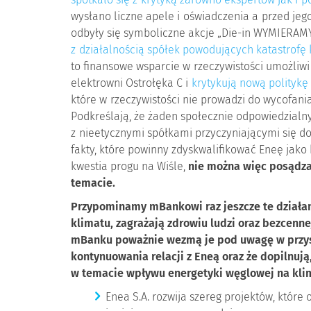
spotkało się z krytyką zarówno ekspertów jak i 
wysłano liczne apele i oświadczenia a przed je
odbyły się symboliczne akcje „Die-in WYMIERAM
z działalnością spółek powodujących katastrofę
to finansowe wsparcie w rzeczywistości umożliw
elektrowni Ostrołęka C i
krytykują nową politykę
które w rzeczywistości nie prowadzi do wycofani
Podkreślają, że żaden społecznie odpowiedzialn
z nieetycznymi spółkami przyczyniającymi się d
fakty, które powinny zdyskwalifikować Eneę jako
kwestia progu na Wiśle,
nie można więc posądz
temacie.
Przypominamy mBankowi raz jeszcze te działani
klimatu, zagrażają zdrowiu ludzi oraz bezcenne
mBanku poważnie wezmą je pod uwagę w przys
kontynuowania relacji z Eneą oraz że dopilnują,
w temacie wpływu energetyki węglowej na klim
Enea S.A. rozwija szereg projektów, które