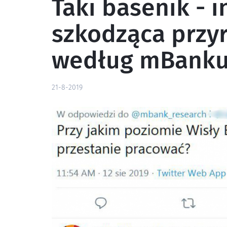
Taki basenik - i
szkodząca przyr
według mBank
21-8-2019