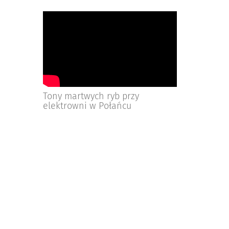
Tony martwych ryb przy
elektrowni w Połańcu