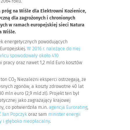
2064 roku.
próg na Wiśle dla Elektrowni Kozienice,
yczną dla zagrożonych i chronionych
ych w ramach europejskiej sieci Natura
a Wiśle.
ółek energetycznych powodujących
Europejskiej.
W 2016 r. należące do niej
łańcu spowodowały około 410
 dni pracy oraz nawet 1,2 mld Euro kosztów
 ton CO
Niezależni eksperci ostrzegają, że
2
nych zgonów, a koszty zdrowotne 40 lat
mln euro (2,9 mld zł). Projekt ten był
tycznej jako zagrażający krajowej
y, co potwierdziła m.in.
agencja Eurorating
,
. Jan Popczyk
oraz sam
minister energii
 i głęboko nieopłacalny
.