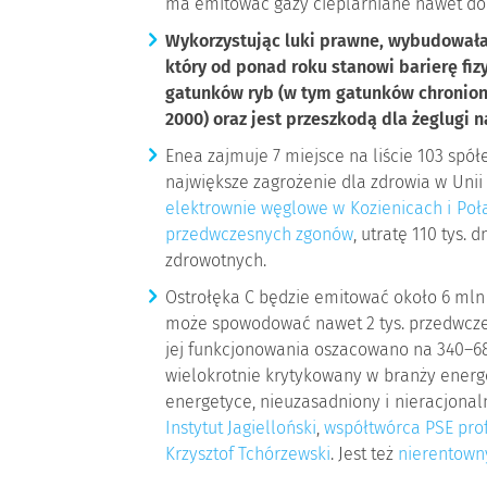
ma emitować gazy cieplarniane nawet do 
Wykorzystując luki prawne, wybudowała 
który od ponad roku stanowi barierę fiz
gatunków ryb (w tym gatunków chronion
2000) oraz jest przeszkodą dla żeglugi n
Enea zajmuje 7 miejsce na liście 103 sp
największe zagrożenie dla zdrowia w Unii 
elektrownie węglowe w Kozienicach i Po
przedwczesnych zgonów
, utratę 110 tys.
zdrowotnych.
Ostrołęka C będzie emitować około 6 mln
może spowodować nawet 2 tys. przedwczes
jej funkcjonowania oszacowano na 340–680 
wielokrotnie krytykowany w branży energe
energetyce, nieuzasadniony i nieracjonaln
Instytut Jagielloński
,
współtwórca PSE prof
Krzysztof Tchórzewski
. Jest też
nierentowny