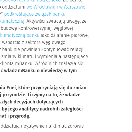
polskiego ruchu klimatycznego
. Do banku
go oddziałami
we Wrocławiu
i
w Warszawie
Y”
podkreślające związek banku
 klimatyczną
. Aktywiści zwracają uwagę, że
i budowę kontrowersyjnej, węglowej
 klimatyczną banku
jako działanie piarowe,
a wsparcia z sektora węglowego.
y bank nie powinien kontynuować relacji
o zmiany klimatu i wymieniają następujące
 klienta mBanku. Wśród nich znalazła się
ać władz mBanku o niewiedzę w tym
a Enei, które przyczyniają się do zmian
j przyrodzie. Liczymy na to, że władze
złych decyzjach dotyczących
 by jego analitycy nadrobili zaległości
at i przyrodę.
 oddziałują negatywnie na klimat, zdrowie