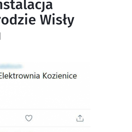
nstalacja
odzie Wisły
u