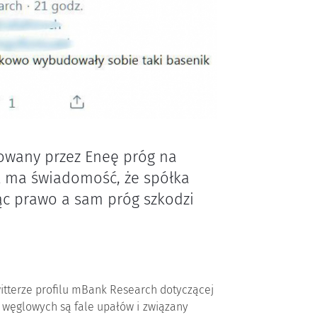
owany przez Eneę próg na
k ma świadomość, że spółka
ąc prawo a sam próg szkodzi
itterze profilu mBank Research dotyczącej
i węglowych są fale upałów i związany