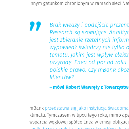
innym gatunkom chronionym w ramach sieci Nat
Brak wiedzy i podejście preze
Research są szokujące. Anality
jest zbieranie rzetelnych infor
wypowiedź świadczy nie tylko o
tematu, jakim jest wpływ elek
przyrodę. Enea od ponad roku 
polskie prawo. Czy mBank akcep
klientów?
– mówi Robert Wawręty z Towarzystwa
mBank
przedstawia się jako instytucja świadoma
klimatu. Tymczasem w lipcu tego roku, mimo apeli
wsparcia węglowej spółce Enea w emisji obligacji