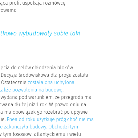
ząca profil uspokaja rozmówcę
łowami:
datkowo wybudowały sobie taki
 ujęcia do celów chłodzenia bloków
 Decyzja środowiskowa dla progu została
 Ostatecznie
została ona uchylona
także pozwolenia na budowę
.
a wydana pod warunkiem, że przegroda ma
owana dłużej niż 1 rok. W pozwoleniu na
ea ma obowiązek go rozebrać po upływie
ie.
Enea od roku użytkuje próg choć nie ma
ie zakończyła budowy. Obchodzi tym
 w tym łososiowi atlantyckiemu i wielu