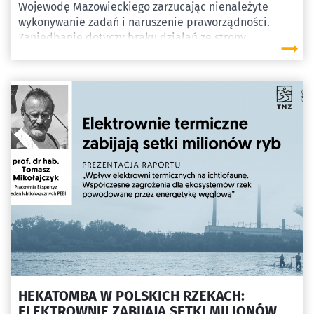
Wojewodę Mazowieckiego zarzucając nienależyte
wykonywanie zadań i naruszenie praworządności.
Zaniedbanie dotyczy braku działań ze strony
Wojewody zmierzających do uchylenia pozwolenia
budowlanego dla progu wodnego na Wiśle. Próg zwany
tymczasowym funkcjonuje od ponad 3 lat z
naruszeniem przepisów, bowiem nie tylko nie posiada
ważnej decyzji środowiskowej, ale również działa bez
wymaganego pozwolenia na użytkowanie.
HEKATOMBA W POLSKICH RZEKACH:
ELEKTROWNIE ZABIJAJĄ SETKI MILIONÓW