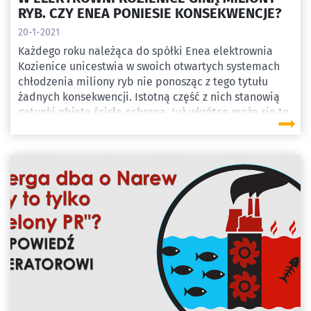
RYB. CZY ENEA PONIESIE KONSEKWENCJE?
20-1-2021
Każdego roku należąca do spółki Enea elektrownia
Kozienice unicestwia w swoich otwartych systemach
chłodzenia miliony ryb nie ponosząc z tego tytułu
żadnych konsekwencji. Istotną część z nich stanowią
gatunki objęte ścisłą ochroną. Już wkrótce może się to
zmienić. Towarzystwo na rzecz Ziemi właśnie złożyło w
tej sprawie zgłoszenie z ustawy szkodowej do
Regionalnej Dyrekcji Ochrony Środowiska w
Warszawie.