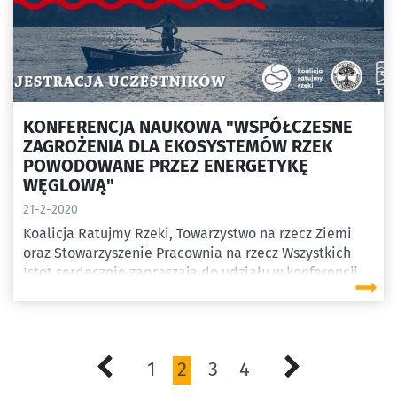
KONFERENCJA NAUKOWA "WSPÓŁCZESNE
ZAGROŻENIA DLA EKOSYSTEMÓW RZEK
POWODOWANE PRZEZ ENERGETYKĘ
WĘGLOWĄ"
21-2-2020
Koalicja Ratujmy Rzeki, Towarzystwo na rzecz Ziemi
oraz Stowarzyszenie Pracownia na rzecz Wszystkich
Istot serdecznie zapraszają do udziału w konferencji
naukowej "Współczesne zagrożenia dla ekosystemów
rzek powodowane przez energetykę węglową"
1
2
3
4