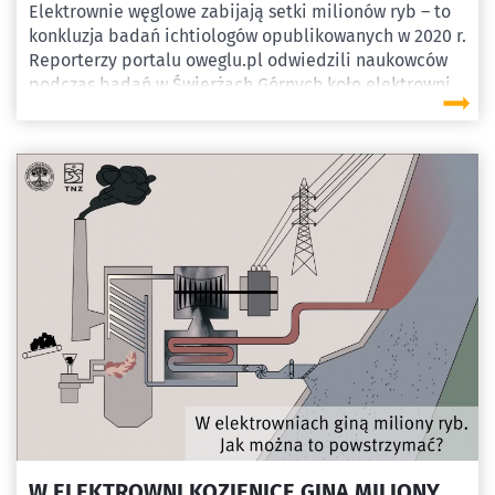
Elektrownie węglowe zabijają setki milionów ryb – to
konkluzja badań ichtiologów opublikowanych w 2020 r.
Reporterzy portalu oweglu.pl odwiedzili naukowców
podczas badań w Świerżach Górnych koło elektrowni
Kozienice by porozmawiać o dotychczasowych
ustaleniach, a także zapytać ich o dalsze badania.
Zapraszamy do obejrzenia filmu.
W ELEKTROWNI KOZIENICE GINĄ MILIONY