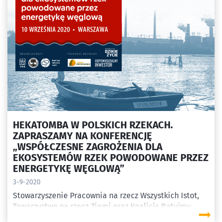
dewastować środowisko i liczyć na pobłażliwe
traktowanie ze strony władz – komentują ekolodzy.
Od kilku lat organizacje skupione wokół Koalicji
Ratujmy Rzeki podejmują działania prawne
zmierzające to rozbiórki stalowej przegrody na Wiśle.
Według pierwotnych założeń miała ona funkcjonować
tylko 1 rok. Właścicielem progu jest spółka ENEA, a
sam obiekt ma służyć poborowi wody na...
HEKATOMBA W POLSKICH RZEKACH.
ZAPRASZAMY NA KONFERENCJĘ
„WSPÓŁCZESNE ZAGROŻENIA DLA
EKOSYSTEMÓW RZEK POWODOWANE PRZEZ
ENERGETYKĘ WĘGLOWĄ”
3-9-2020
Stowarzyszenie Pracownia na rzecz Wszystkich Istot,
Towarzystwo na rzecz Ziemi oraz Koalicja Ratujmy
Rzeki serdecznie zapraszają do udziału w konferencji