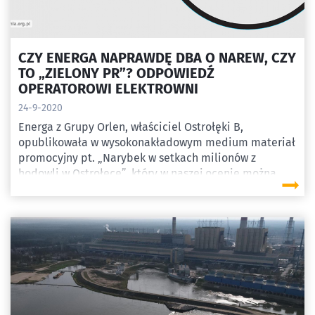
CZY ENERGA NAPRAWDĘ DBA O NAREW, CZY
TO „ZIELONY PR”? ODPOWIEDŹ
OPERATOROWI ELEKTROWNI
24-9-2020
Energa z Grupy Orlen, właściciel Ostrołęki B,
opublikowała w wysokonakładowym medium materiał
promocyjny pt. „Narybek w setkach milionów z
hodowli w Ostrołęce”, który w naszej ocenie można
zaliczyć do typowego zielonego PRu. W odpowiedzi
operatorowi elektrowni przedstawiamy komentarz
ekspertów. Działania prośrodowiskowe prowadzone
przez Ostrołękę B nie rekompensują strat
powodowanych przez systemy chłodzące elektrowni, a
mogą wręcz zaszkodzić ekosystemowi Narwi.