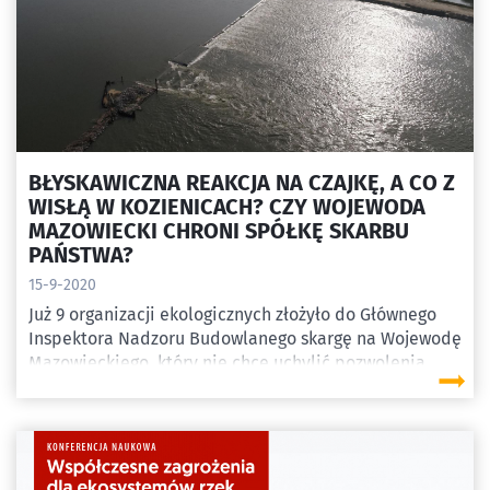
BŁYSKAWICZNA REAKCJA NA CZAJKĘ, A CO Z
WISŁĄ W KOZIENICACH? CZY WOJEWODA
MAZOWIECKI CHRONI SPÓŁKĘ SKARBU
PAŃSTWA?
15-9-2020
Już 9 organizacji ekologicznych złożyło do Głównego
Inspektora Nadzoru Budowlanego skargę na Wojewodę
Mazowieckiego, który nie chce uchylić pozwolenia
budowlanego dla nielegalnie działającego progu na
Wiśle spiętrzającego wodę na potrzeby elektrowni
Kozienice. Brak działań ze strony Wojewody to nie
tylko kwestia zaniedbania obowiązków ale przykład
na to, że jeśli jesteś spółką skarbu państwa możesz