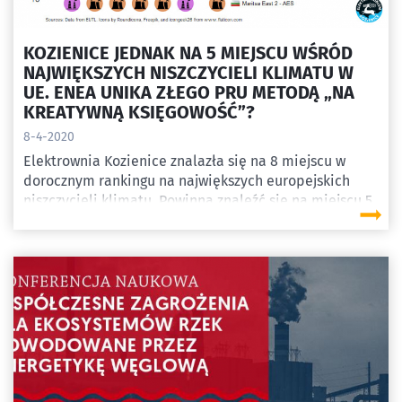
KOZIENICE JEDNAK NA 5 MIEJSCU WŚRÓD
NAJWIĘKSZYCH NISZCZYCIELI KLIMATU W
UE. ENEA UNIKA ZŁEGO PRU METODĄ „NA
KREATYWNĄ KSIĘGOWOŚĆ”?
8-4-2020
Elektrownia Kozienice znalazła się na 8 miejscu w
dorocznym rankingu na największych europejskich
niszczycieli klimatu. Powinna znaleźć się na miejscu 5,
ale Enea raportuje emisje z bloku 11 oddzielnie, jakby
był on osobną elektrownią. Mimo tego zabiegu
Kozienice pozostają najbardziej emisyjną elektrownią
na węgiel kamienny w Europie.