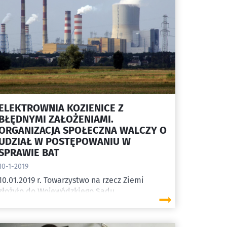
ELEKTROWNIA KOZIENICE Z
BŁĘDNYMI ZAŁOŻENIAMI.
ORGANIZACJA SPOŁECZNA WALCZY O
UDZIAŁ W POSTĘPOWANIU W
SPRAWIE BAT
10-1-2019
10.01.2019 r. Towarzystwo na rzecz Ziemi
złożyło do Wojewódzkiego Sądu
Administracyjnego w Warszawie skargę na
kontrowersyjne postanowienie ministra
środowiska odmawiające organizacji udziału w