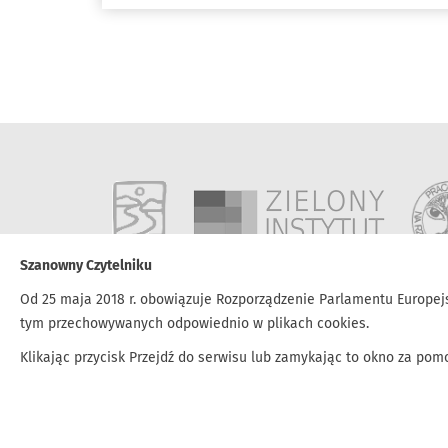
lub przewlekłą chorobę obturacyjną płuc.
Eksperci ostrzegają, że winna może być nie
tylko niska emisja, ale i zanieczyszczenia z
elektrowni.
Szanowny Czytelniku
Od 25 maja 2018 r. obowiązuje Rozporządzenie Parlamentu Europejs
tym przechowywanych odpowiednio w plikach cookies.
Klikając przycisk Przejdź do serwisu lub zamykając to okno za po
Kontakt
biuro@tnz.most.org.pl
tel. 33 842-21-20