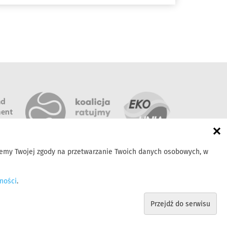
energooszczędne oświetlenie LED. Organizacje
zwracają w ten sposób uwagę na problem
ubóstwa energetycznego, który można
znacząco ograniczyć poprzez wzrost
efektywności energetycznej.
×
bujemy Twojej zgody na przetwarzanie Twoich danych osobowych, w
ności
.
Przejdź do serwisu
Polityka prywatności
Zasady udostępniania