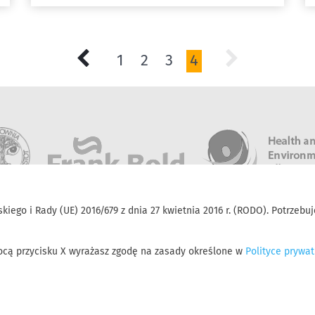
bezpłatnie badania spirometryczne i
posłuchaj wykładów ekspertów, którzy udzielą
słuchaczom indywidualnych porad
1
2
3
4
medycznych z zakresu problemów
oddechowych. Akcja ma zwrócić uwagę na
poważny problem smogu i jego szkodliwy
wpływ na nasze zdrowie.
kiego i Rady (UE) 2016/679 z dnia 27 kwietnia 2016 r. (RODO). Potrze
mocą przycisku X wyrażasz zgodę na zasady określone w
Polityce prywat