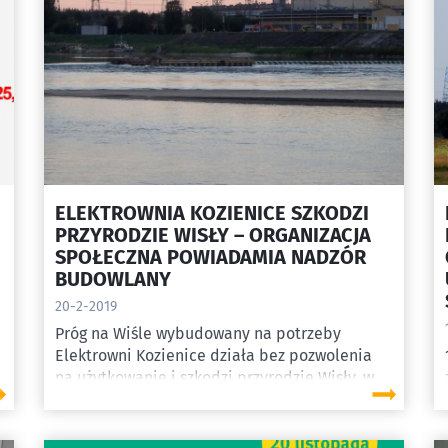
ELEKTROWNIA KOZIENICE SZKODZI
PRZYRODZIE WISŁY – ORGANIZACJA
SPOŁECZNA POWIADAMIA NADZÓR
BUDOWLANY
20-2-2019
Próg na Wiśle wybudowany na potrzeby
Elektrowni Kozienice działa bez pozwolenia
na użytkowanie i szkodzi przyrodzie Wisły, w
tym łososiowi atlantyckiemu i wielu innym
gatunkom chroniony w ramach sieci Natura
2000. Organizacja Towarzystwo na rzecz Ziemi