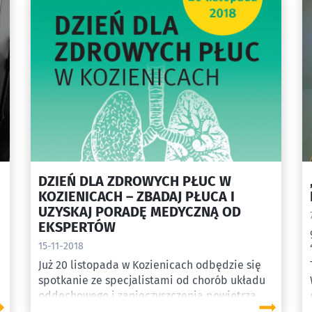
przekazała sprawę do nadzoru budowlanego.
DZIEŃ DLA ZDROWYCH PŁUC W
KOZIENICACH – ZBADAJ PŁUCA I
UZYSKAJ PORADĘ MEDYCZNĄ OD
EKSPERTÓW
15-11-2018
Już 20 listopada w Kozienicach odbędzie się
spotkanie ze specjalistami od chorób układu
oddechowego i zanieczyszczenia powietrza.
Weź udział w „Dniu dla zdrowych płuc” – zrób