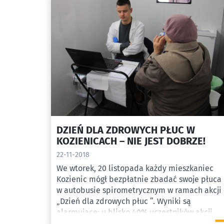
DZIEŃ DLA ZDROWYCH PŁUC W
KOZIENICACH – NIE JEST DOBRZE!
22-11-2018
We wtorek, 20 listopada każdy mieszkaniec
Kozienic mógł bezpłatnie zbadać swoje płuca
w autobusie spirometrycznym w ramach akcji
„Dzień dla zdrowych płuc ”. Wyniki są
alarmujące: u blisko 40% uczestników akcji
podejrzewa się lub już zdiagnozowano astmę