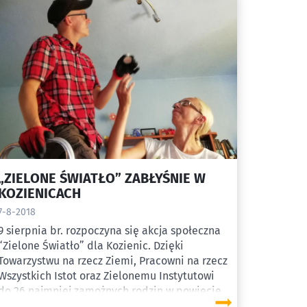
postępowaniu w zakresie dostosowania
nowego bloku w Kozienicach do standardów
BAT. Przy okazji trwającej procedury związanej
z wdrożeniem norm unijnych Enea wnioskuje o
zmiany, które grożą zwiększeniem
negatywnego oddziaływania instalacji na
środowisko i przyznaje, że założenia projektu
były niewłaściwe.
„ZIELONE ŚWIATŁO” ZABŁYŚNIE W
KOZIENICACH
7-8-2018
9 sierpnia br. rozpoczyna się akcja społeczna
“Zielone Światło” dla Kozienic. Dzięki
Towarzystwu na rzecz Ziemi, Pracowni na rzecz
Wszystkich Istot oraz Zielonemu Instytutowi
do 26 najmniej zamożnych rodzin w powiecie
kozienickim (woj. mazowieckie) trafi